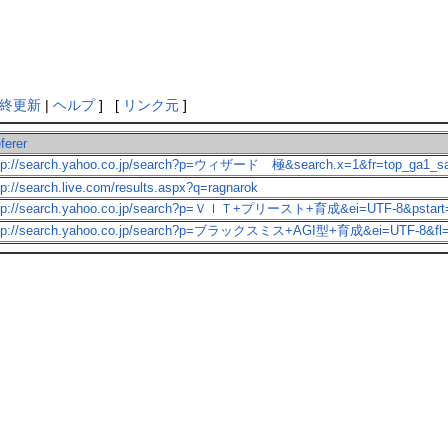
終更新
|
ヘルプ
] [
リンク元
]
ferer
tp://search.yahoo.co.jp/search?p=ウィザード 極&search.x=1&fr=top_ga1_s
tp://search.live.com/results.aspx?q=ragnarok
tp://search.yahoo.co.jp/search?p=ＶＩＴ+プリースト+育成&ei=UTF-8&pstart=
tp://search.yahoo.co.jp/search?p=ブラックスミス+AGI型+育成&ei=UTF-8&fl=0