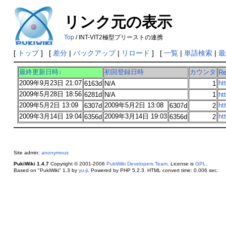
リンク元の表示
Top
/ INT-VIT2極型プリーストの連携
[
トップ
] [
差分
|
バックアップ
|
リロード
] [
一覧
|
単語検索
|
最
最終更新日時↓
初回登録日時
カウンタ
Re
2009年9月23日 21:07
ht
6163d
N/A
1
2009年5月28日 18:56
6281d
N/A
1
ht
2009年5月2日 13:09
2009年5月2日 13:08
ht
6307d
6307d
2
2009年3月14日 19:04
2009年3月14日 19:03
ht
6356d
6356d
2
Site admin:
anonymous
PukiWiki 1.4.7
Copyright © 2001-2006
PukiWiki Developers Team
. License is
GPL
.
Based on "PukiWiki" 1.3 by
yu-ji
. Powered by PHP 5.2.3. HTML convert time: 0.006 sec.