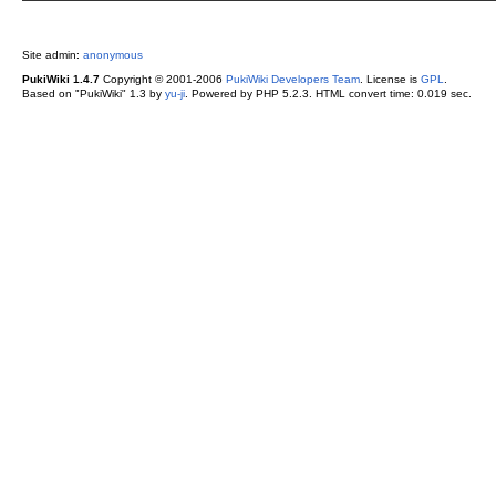
Site admin:
anonymous
PukiWiki 1.4.7
Copyright © 2001-2006
PukiWiki Developers Team
. License is
GPL
.
Based on "PukiWiki" 1.3 by
yu-ji
. Powered by PHP 5.2.3. HTML convert time: 0.019 sec.