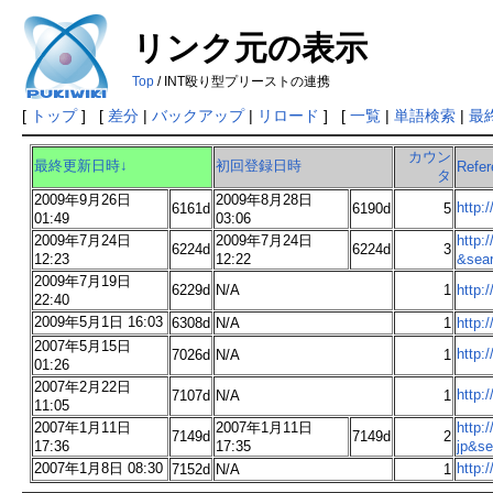
リンク元の表示
Top
/ INT殴り型プリーストの連携
[
トップ
] [
差分
|
バックアップ
|
リロード
] [
一覧
|
単語検索
|
最
カウン
最終更新日時↓
初回登録日時
Refer
タ
2009年9月26日
2009年8月28日
http:
6161d
6190d
5
01:49
03:06
2009年7月24日
2009年7月24日
http
6224d
6224d
3
12:23
12:22
&sear
2009年7月19日
6229d
N/A
1
http:
22:40
2009年5月1日 16:03
6308d
N/A
1
http:
2007年5月15日
http:
7026d
N/A
1
01:26
2007年2月22日
http
7107d
N/A
1
11:05
2007年1月11日
2007年1月11日
http
7149d
7149d
2
17:36
17:35
jp&se
2007年1月8日 08:30
http:
7152d
N/A
1