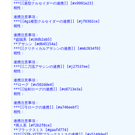
***[[盾型クルセイダーの連携]] [#x9991e23]
相性：
連携注意事項：
***[[Agi槍型クルセイダーの連携]] [#jf0302ce]
相性：
連携注意事項：
*盗賊系 [#z8db2ab5]
**アサシン [#d645154a]
***[[クリティカルアサシンの連携]] [#m62834f0]
相性：
連携注意事項：
***[[二刀流アサシンの連携]] [#j27537ee]
相性：
連携注意事項：
**ローグ [#v502dde4]
***[[短剣ローグの連携]] [#o8713e3a]
相性：
連携注意事項：
***[[弓ローグの連携]] [#a746eebf]
相性：
連携注意事項：
*商人系 [#f2b2f8ce]
**ブラックスミス [#gaafd774]
***[[STR-VIT型ブラックスミスの連携]] [#y5149ded]