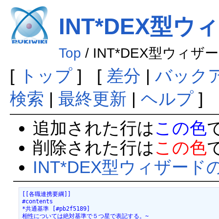
INT*DEX型
Top
/ INT*DEX型ウィ
[
トップ
] [
差分
|
バック
検索
|
最終更新
|
ヘルプ
] 
追加された行は
この色
削除された行は
この色
INT*DEX型ウィザード
[[各職連携要綱]]
#contents
*共通基準 [#pb2f5189]
相性については絶対基準で５つ星で表記する。~