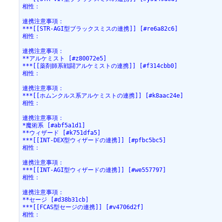
相性：
連携注意事項：
***[[STR-AGI型ブラックスミスの連携]] [#re6a82c6]
相性：
連携注意事項：
**アルケミスト [#z80072e5]
***[[薬剤師系戦闘アルケミストの連携]] [#f314cbb0]
相性：
連携注意事項：
***[[ホムンクルス系アルケミストの連携]] [#k8aac24e]
相性：
連携注意事項：
*魔術系 [#abf5a1d1]
**ウィザード [#k751dfa5]
***[[INT-DEX型ウィザードの連携]] [#pfbc5bc5]
相性：
連携注意事項：
***[[INT-AGI型ウィザードの連携]] [#we557797]
相性：
連携注意事項：
**セージ [#d38b31cb]
***[[FCAS型セージの連携]] [#v4706d2f]
相性：