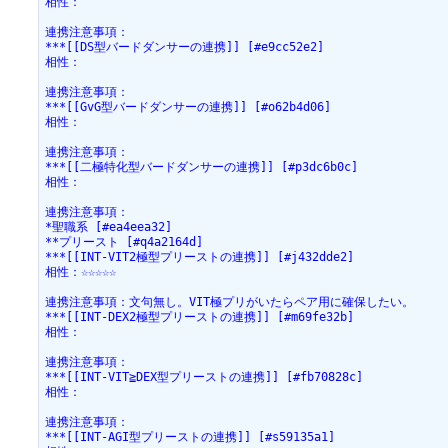
相性：
連携注意事項：
***[[DS型バードダンサーの連携]] [#e9cc52e2]
相性：
連携注意事項：
***[[GvG型バードダンサーの連携]] [#o62b4d06]
相性：
連携注意事項：
***[[二極特化型バードダンサーの連携]] [#p3dc6b0c]
相性：
連携注意事項：
*聖職系 [#ea4eea32]
**プリースト [#q4a2164d]
***[[INT-VIT2極型プリーストの連携]] [#j432dde2]
相性：☆☆☆☆☆
連携注意事項：文句無し。VIT極プリがいたらペア用に確保したい。
***[[INT-DEX2極型プリーストの連携]] [#m69fe32b]
相性：
連携注意事項：
***[[INT-VIT≧DEX型プリーストの連携]] [#fb70828c]
相性：
連携注意事項：
***[[INT-AGI型プリーストの連携]] [#s59135a1]