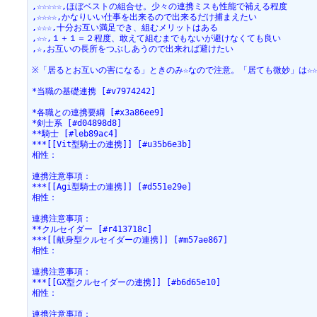
,☆☆☆☆☆,ほぼベストの組合せ。少々の連携ミスも性能で補える程度
,☆☆☆☆,かなりいい仕事を出来るので出来るだけ捕まえたい
,☆☆☆,十分お互い満足でき、組むメリットはある
,☆☆,１＋１＝２程度、敢えて組むまでもないが避けなくても良い
,☆,お互いの長所をつぶしあうので出来れば避けたい
※「居るとお互いの害になる」ときのみ☆なので注意。「居ても微妙」は☆
*当職の基礎連携 [#v7974242]
*各職との連携要綱 [#x3a86ee9]
*剣士系 [#d04898d8]
**騎士 [#leb89ac4]
***[[Vit型騎士の連携]] [#u35b6e3b]
相性：
連携注意事項：
***[[Agi型騎士の連携]] [#d551e29e]
相性：
連携注意事項：
**クルセイダー [#r413718c]
***[[献身型クルセイダーの連携]] [#m57ae867]
相性：
連携注意事項：
***[[GX型クルセイダーの連携]] [#b6d65e10]
相性：
連携注意事項：