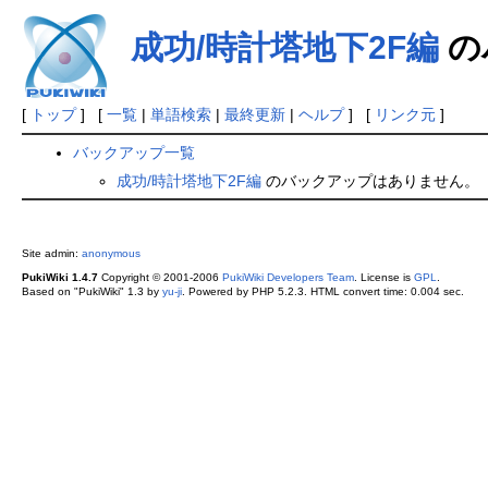
成功/時計塔地下2F編
の
[
トップ
] [
一覧
|
単語検索
|
最終更新
|
ヘルプ
] [
リンク元
]
バックアップ一覧
成功/時計塔地下2F編
のバックアップはありません。
Site admin:
anonymous
PukiWiki 1.4.7
Copyright © 2001-2006
PukiWiki Developers Team
. License is
GPL
.
Based on "PukiWiki" 1.3 by
yu-ji
. Powered by PHP 5.2.3. HTML convert time: 0.004 sec.