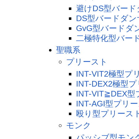
避けDS型バー
DS型バードダン
GvG型バードダ
二極特化型バー
聖職系
プリースト
INT-VIT2極
INT-DEX2極
INT-VIT≧DE
INT-AGI型プ
殴り型プリース
モンク
パッシブ型モン