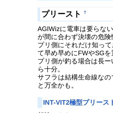
†
プリースト
AGIWizに電車は要らな
が間に合わず決壊の危険
プリ側にそれだけ知って
て早め早めにFWやSG
プリ側が釣る場合は長ー
ら十分。
サフラは結構生命線なの
と万全かも。
INT-VIT2極型プリー