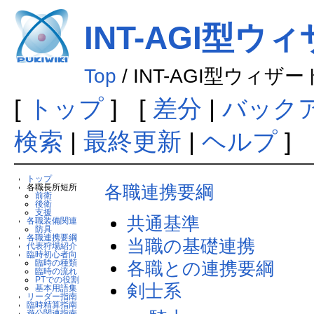
INT-AGI型
Top
/ INT-AGI型ウィザ
[
トップ
] [
差分
|
バック
検索
|
最終更新
|
ヘルプ
] 
トップ
各職連携要綱
各職長所短所
前衛
後衛
支援
共通基準
各職装備関連
防具
各職連携要綱
当職の基礎連携
代表狩場紹介
臨時初心者向
各職との連携要綱
臨時の種類
臨時の流れ
PTでの役割
剣士系
基本用語集
リーダー指南
臨時精算指南
遊公関連指南