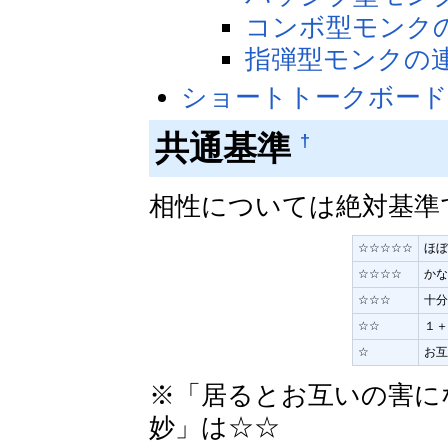
コンボ型モンク
指弾型モンクの
ショートトークボー
共通基準
†
相性については絶対基準
☆☆☆☆☆
ほぼ
☆☆☆☆
かな
☆☆☆
十分
☆☆
１＋
☆
お互
※「居るとお互いの害に
妙」は☆☆