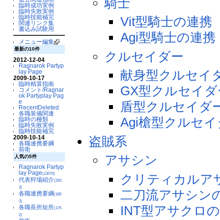
騎士
臨時成功実例
臨時失敗実例
臨時技能補完
Vit型騎士の連携
関連リンク集
書込み試験用
Agi型騎士の連携
メニュー編集
最新の10件
クルセイダー
2012-12-04
Ragnarok Partyp
献身型クルセイ
lay Page
2009-10-17
臨時精算指南
GX型クルセイダ
コメント/Ragnar
ok Partyplay Pag
e
盾型クルセイダ
RecentDeleted
各職装備関連
Agi槍型クルセ
臨時の種類
臨時失敗実例
臨時技能補完
盗賊系
2009-10-14
各職連携要綱
前衛
アサシン
人気の5件
Ragnarok Partyp
lay Page
(13570)
クリティカルア
代表狩場紹介
(293
3)
二刀流アサシン
各職連携要綱
(185
3)
INT型アサクロ
各職長所短所
(175
2)