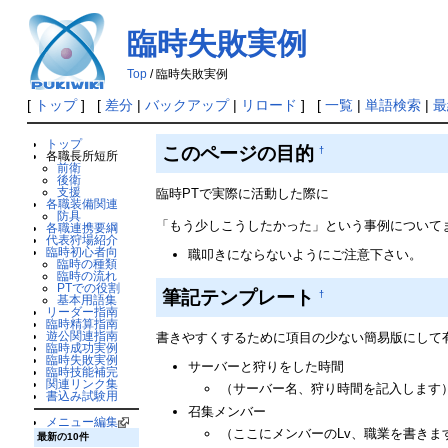
臨時失敗実例
Top
/ 臨時失敗実例
[
トップ
] [
差分
|
バックアップ
|
リロード
] [
一覧
|
単語検索
|
最
トップ
このページの目的
†
各職長所短所
前衛
後衛
支援
臨時PTで実際に活動した際に
各職装備関連
防具
「もう少しこうしたかった」という事例について
各職連携要綱
代表狩場紹介
臨時初心者向
職叩きにならないようにご注意下さい。
臨時の種類
臨時の流れ
PTでの役割
筆記テンプレート
†
基本用語集
リーダー指南
臨時精算指南
遊公関連指南
書きやすくするために項目の少ない簡易版にして
臨時成功実例
臨時失敗実例
サーバーと狩りをした時間
臨時技能補完
関連リンク集
（サーバー名、狩り時間を記入します
書込み試験用
召集メンバー
メニュー編集
（ここにメンバーのLv、職業を書きま
最新の10件