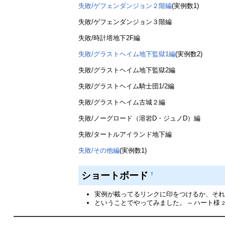
失敗/ゲフェンダンジョン２階編
(実例数1)
失敗/ゲフェンダンジョン３階編
失敗/時計塔地下2F編
失敗/グラストヘイム地下監獄1編
(実例数2)
失敗/グラストヘイム地下監獄2編
失敗/グラストヘイム騎士団1/2編
失敗/グラストヘイム古城２編
失敗/ノーグロード（溶岩D・ジュノD）編
失敗/タートルアイランド地下編
失敗/その他編
(実例数1)
ショートボード
†
実例が載ってるリンクに印をつけるか、それ以
ということでやってみました。 -- ハート様
2