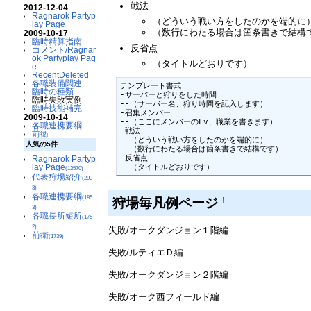
戦法
2012-12-04
Ragnarok Partyp
（どういう戦い方をしたのかを端的に
lay Page
（数行にわたる場合は箇条書きで結構
2009-10-17
臨時精算指南
反省点
コメント/Ragnar
ok Partyplay Pag
（タイトルどおりです）
e
RecentDeleted
各職装備関連
テンプレート書式

臨時の種類
-サーバーと狩りをした時間

臨時失敗実例
--（サーバー名、狩り時間を記入します）

臨時技能補完
-召集メンバー

2009-10-14
--（ここにメンバーのLv、職業を書きます）

各職連携要綱
-戦法

前衛
--（どういう戦い方をしたのかを端的に）

人気の5件
--（数行にわたる場合は箇条書きで結構です）

-反省点

Ragnarok Partyp
lay Page
--（タイトルどおりです）
(13570)
代表狩場紹介
(293
3)
各職連携要綱
(185
狩場毎凡例ページ
†
3)
各職長所短所
(175
2)
失敗/オークダンジョン１階編
前衛
(1739)
失敗/ルティエＤ編
失敗/オークダンジョン２階編
失敗/オーク西フィールド編