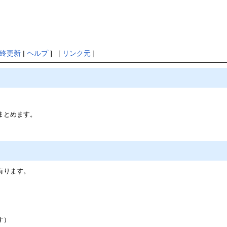
終更新
|
ヘルプ
] [
リンク元
]
まとめます。
有ります。
）
す）