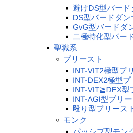
避けDS型バー
DS型バードダン
GvG型バードダ
二極特化型バー
聖職系
プリースト
INT-VIT2極
INT-DEX2極
INT-VIT≧DE
INT-AGI型プ
殴り型プリース
モンク
パッシブ型モン