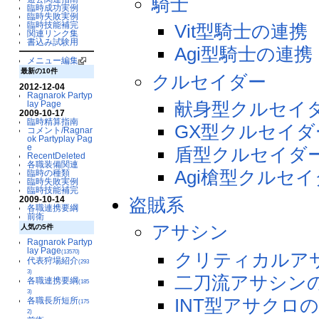
騎士
臨時成功実例
臨時失敗実例
臨時技能補完
Vit型騎士の連携
関連リンク集
書込み試験用
Agi型騎士の連携
メニュー編集
最新の10件
クルセイダー
2012-12-04
Ragnarok Partyp
献身型クルセイ
lay Page
2009-10-17
臨時精算指南
GX型クルセイダ
コメント/Ragnar
ok Partyplay Pag
e
盾型クルセイダ
RecentDeleted
各職装備関連
Agi槍型クルセ
臨時の種類
臨時失敗実例
臨時技能補完
盗賊系
2009-10-14
各職連携要綱
前衛
アサシン
人気の5件
Ragnarok Partyp
lay Page
(13570)
クリティカルア
代表狩場紹介
(293
3)
二刀流アサシン
各職連携要綱
(185
3)
INT型アサクロ
各職長所短所
(175
2)