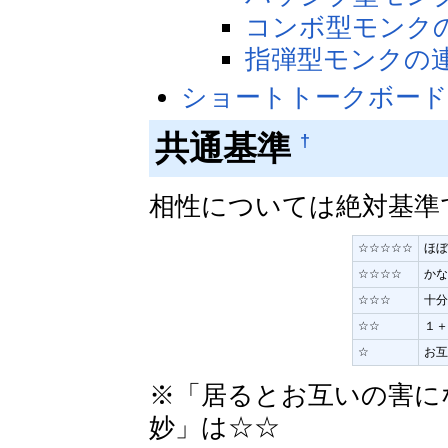
コンボ型モンク
指弾型モンクの
ショートトークボー
共通基準
†
相性については絶対基準
☆☆☆☆☆
ほぼ
☆☆☆☆
かな
☆☆☆
十分
☆☆
１＋
☆
お互
※「居るとお互いの害に
妙」は☆☆