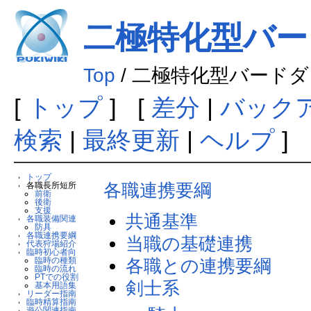
二極特化型バー
Top
/ 二極特化型バード
[
トップ
] [
差分
|
バック
検索
|
最終更新
|
ヘルプ
] 
トップ
各職連携要綱
各職長所短所
前衛
後衛
支援
共通基準
各職装備関連
防具
各職連携要綱
当職の基礎連携
代表狩場紹介
臨時初心者向
各職との連携要綱
臨時の種類
臨時の流れ
PTでの役割
剣士系
基本用語集
リーダー指南
臨時精算指南
遊公関連指南