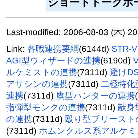
ショートトークボ
Last-modified: 2006-08-03 (木) 20
Link:
各職連携要綱
(6144d)
STR
AGI型ウィザードの連携
(6190d)
ルケミストの連携
(7311d)
避けD
アサシンの連携
(7311d)
二極特化
連携
(7311d)
鷹型ハンターの連携
指弾型モンクの連携
(7311d)
献身
の連携
(7311d)
殴り型プリースト
(7311d)
ホムンクルス系アルケミ