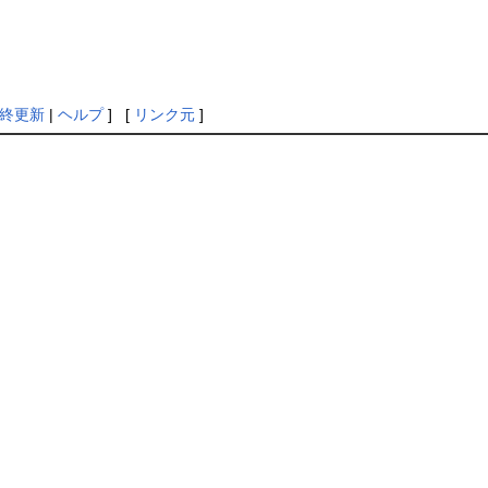
終更新
|
ヘルプ
] [
リンク元
]