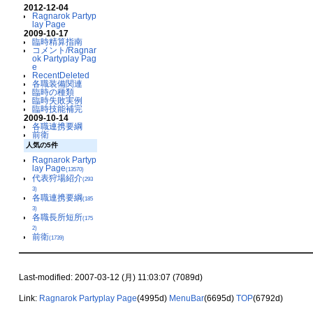
2012-12-04
Ragnarok Partyp
lay Page
2009-10-17
臨時精算指南
コメント/Ragnar
ok Partyplay Pag
e
RecentDeleted
各職装備関連
臨時の種類
臨時失敗実例
臨時技能補完
2009-10-14
各職連携要綱
前衛
人気の5件
Ragnarok Partyp
lay Page
(13570)
代表狩場紹介
(293
3)
各職連携要綱
(185
3)
各職長所短所
(175
2)
前衛
(1739)
Last-modified: 2007-03-12 (月) 11:03:07 (7089d)
Link:
Ragnarok Partyplay Page
(4995d)
MenuBar
(6695d)
TOP
(6792d)