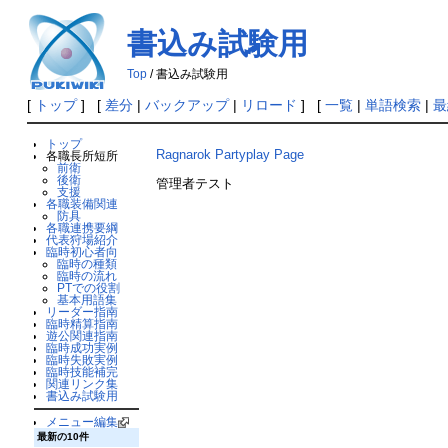
書込み試験用
Top
/ 書込み試験用
[
トップ
] [
差分
|
バックアップ
|
リロード
] [
一覧
|
単語検索
|
最
トップ
Ragnarok Partyplay Page
各職長所短所
前衛
後衛
管理者テスト
支援
各職装備関連
防具
各職連携要綱
代表狩場紹介
臨時初心者向
臨時の種類
臨時の流れ
PTでの役割
基本用語集
リーダー指南
臨時精算指南
遊公関連指南
臨時成功実例
臨時失敗実例
臨時技能補完
関連リンク集
書込み試験用
メニュー編集
最新の10件