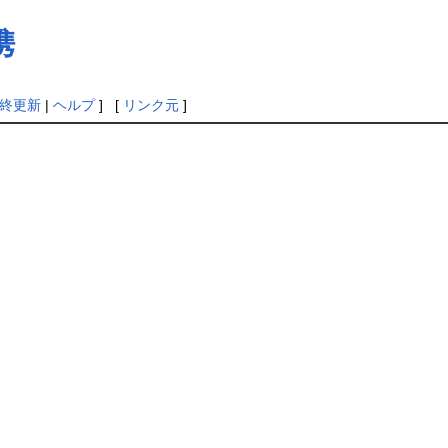
携
終更新
|
ヘルプ
] [
リンク元
]