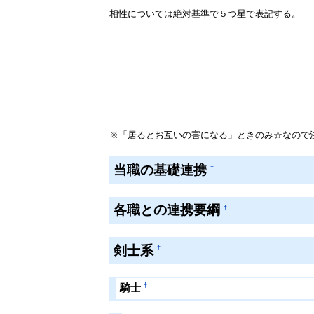
相性については絶対基準で５つ星で表記する。
※「居るとお互いの害になる」ときのみ☆なので
当職の基礎連携
†
各職との連携要綱
†
剣士系
†
†
騎士