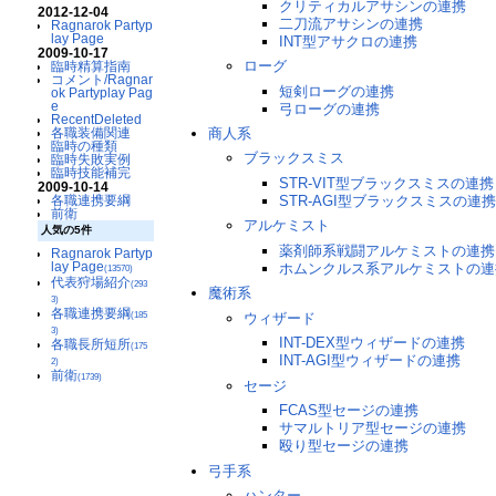
クリティカルアサシンの連携
2012-12-04
二刀流アサシンの連携
Ragnarok Partyp
lay Page
INT型アサクロの連携
2009-10-17
ローグ
臨時精算指南
コメント/Ragnar
短剣ローグの連携
ok Partyplay Pag
e
弓ローグの連携
RecentDeleted
商人系
各職装備関連
臨時の種類
ブラックスミス
臨時失敗実例
臨時技能補完
STR-VIT型ブラックスミスの連携
2009-10-14
STR-AGI型ブラックスミスの連
各職連携要綱
前衛
アルケミスト
人気の5件
薬剤師系戦闘アルケミストの連携
Ragnarok Partyp
lay Page
ホムンクルス系アルケミストの連
(13570)
代表狩場紹介
(293
魔術系
3)
各職連携要綱
(185
ウィザード
3)
INT-DEX型ウィザードの連携
各職長所短所
(175
INT-AGI型ウィザードの連携
2)
前衛
(1739)
セージ
FCAS型セージの連携
サマルトリア型セージの連携
殴り型セージの連携
弓手系
ハンター