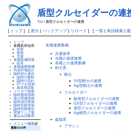
盾型クルセイダーの連
Top
/ 盾型クルセイダーの連携
[
トップ
] [
差分
|
バックアップ
|
リロード
] [
一覧
|
単語検索
|
最
トップ
各職連携要綱
各職長所短所
前衛
後衛
共通基準
支援
当職の基礎連携
各職装備関連
各職との連携要綱
防具
各職連携要綱
剣士系
代表狩場紹介
臨時初心者向
騎士
臨時の種類
Vit型騎士の連携
臨時の流れ
PTでの役割
Agi型騎士の連携
基本用語集
リーダー指南
クルセイダー
臨時精算指南
遊公関連指南
献身型クルセイダーの連携
臨時成功実例
GX型クルセイダーの連携
臨時失敗実例
盾型クルセイダーの連携
臨時技能補完
関連リンク集
Agi槍型クルセイダーの連携
書込み試験用
盗賊系
メニュー編集
アサシン
最新の10件