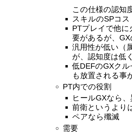
この仕様の認知
スキルのSPコス
PTプレイで他に
要があるが、G
汎用性が低い（
が、認知度は低
低DEFのGXク
も放置される事
PT内での役割
ヒールGXなら
前衛というより
ペアなら殲滅
需要