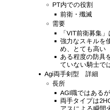
PT内での役割
前衛・殲滅
需要
「VIT前衛募集
強力なスキルを
め、とても高い
ある程度の防具
ていない騎士で
Agi両手剣型 詳細
長所
AGI職ではある
両手タイプは2
アスによる瞬間