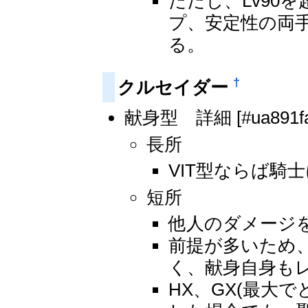
ただし、Lv90
プ、安定性の両
る。
†
クルセイダー
献身型 詳細 [#ua891fa
長所
VIT型ならば騎士
短所
他人のダメージ
前提が多いため
く、献身自身も
HX、GX(最大