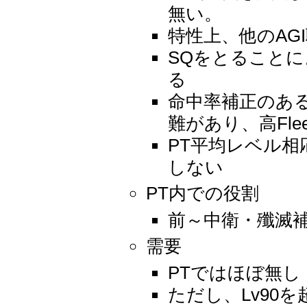
無い。
特性上、他のAG
SQをとること
る
命中率補正のある
難があり、高Fl
PT平均レベル
しない
PT内での役割
前～中衛・殲滅
需要
PTではほぼ無し
ただし、Lv90