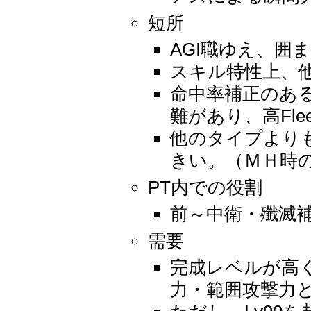
短所
AGI職ゆえ、囲
スキル特性上、他
命中率補正のある
難があり、高Fl
他のタイプより
きい。（ＭＨ時
PT内での役割
前～中衛・殲滅
需要
完成レベルが高く、
力・範囲攻撃力