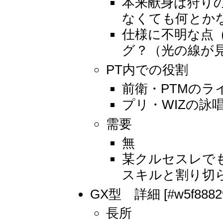
本来献身は狩り
なくても何とか
仕様に不明な点
グ？（光の線が
PT内での役割
前衛・PTMのラ
プリ・WIZの詠
需要
無
某クルセスレでも
スキルと割り切
GX型 詳細 [#w5f8882
長所