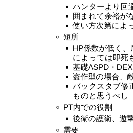
ハンターより回
囲まれて余裕が
使い方次第によ
短所
HP係数が低く
によっては即死
基礎ASPD・D
盗作型の場合、
バックスタブ修
ものと思うべし
PT内での役割
後衛の護衛、遊
需要