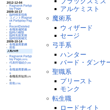
ブラックスミス
2012-12-04
Ragnarok Partyp
アルケミスト
lay Page
2009-10-17
臨時精算指南
魔術系
コメント/Ragnar
ok Partyplay Pag
e
ウィザード
RecentDeleted
各職装備関連
臨時の種類
セージ
臨時失敗実例
臨時技能補完
2009-10-14
弓手系
各職連携要綱
前衛
人気の5件
ハンター
Ragnarok Partyp
lay Page
(13570)
バード・ダンサ
代表狩場紹介
(293
3)
各職連携要綱
聖職系
(185
3)
各職長所短所
(175
プリースト
2)
前衛
(1739)
モンク
転生職
ロードナイト