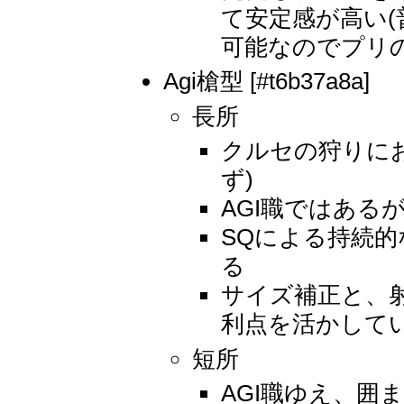
て安定感が高い
可能なのでプリ
Agi槍型 [#t6b37a8a]
長所
クルセの狩りにお
ず)
AGI職ではある
SQによる持続
る
サイズ補正と、
利点を活かして
短所
AGI職ゆえ、囲