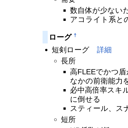
数自体が少ない
アコライト系と
†
ローグ
短剣ローグ
詳細
長所
高FLEEでかつ
なかの前衛能力
必中高倍率スキル
に倒せる
スティール、ス
短所