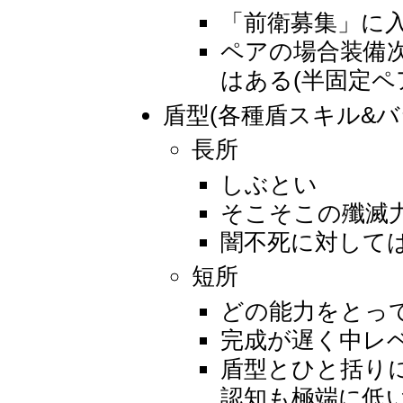
「前衛募集」に
ペアの場合装備次
はある(半固定ペ
盾型(各種盾スキル&バラン
長所
しぶとい
そこそこの殲滅
闇不死に対しては
短所
どの能力をとっ
完成が遅く中レ
盾型とひと括り
認知も極端に低