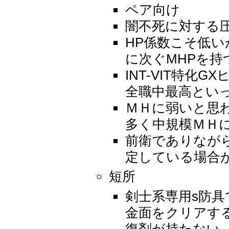
ペア向け
闇不死に対する
HP係数こそ低い
に次ぐMHPを持
INT-VIT特
全職中最高といっ
ＭＨに弱いと思
多く中規模ＭＨ
前衛でありなが
定している場合
短所
剣士系専用s防
金面をクリアす
復剤が持たない