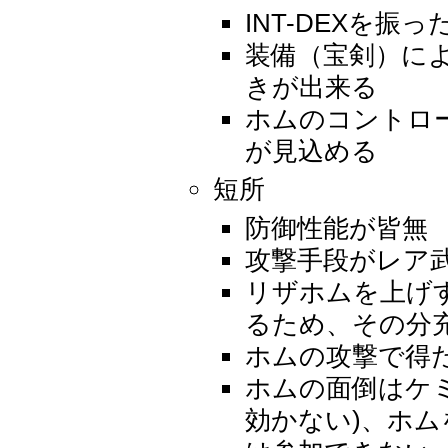
INT-DEXを振
装備（宝剣）に
きが出来る
ホムのコントロ
が見込める
短所
防御性能が皆無
攻撃手段がレア
リザホムを上げ
るため、その分
ホムの攻撃で得た
ホムの面倒はケ
効かない)、ホ