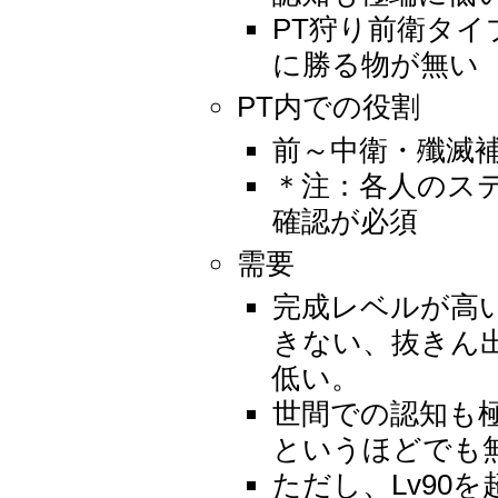
PT狩り前衛タイ
に勝る物が無い
PT内での役割
前～中衛・殲滅補
＊注：各人のス
確認が必須
需要
完成レベルが高
きない、抜きん
低い。
世間での認知も
というほどでも
ただし、Lv90