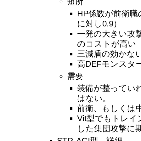
短所
HP係数が前衛職
に対し0.9）
一発の大きい攻
のコストが高い
三減盾の効かな
高DEFモンスタ
需要
装備が整ってい
はない。
前衛、もしくは
Vit型でもトレ
した集団攻撃に
STR-AGI型 詳細