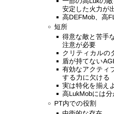
一部の高Lukの
安定した火力が
高DEFMob、高F
短所
得意な敵と苦手
注意が必要
クリティカルの
盾が持てないAG
有効なアクティ
する力に欠ける
実は特化を揃え
高LukMobには
PT内での役割
中衛的な存在