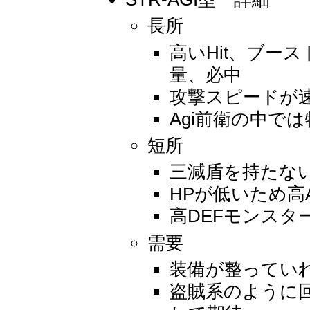
長所
高いHit、ブー
量、必中
攻撃スピードが
Agi前衛の中で
短所
三減盾を持たな
HPが低いため高
高DEFモンスタ
需要
装備が整ってい
盗賊系のように