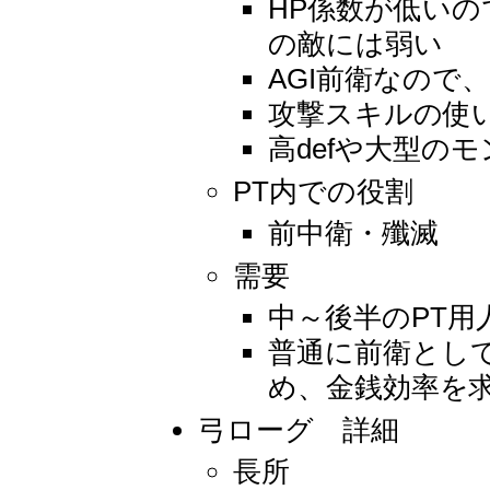
HP係数が低いの
の敵には弱い
AGI前衛なので
攻撃スキルの使
高defや大型の
PT内での役割
前中衛・殲滅
需要
中～後半のPT
普通に前衛とし
め、金銭効率を
弓ローグ 詳細
長所