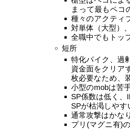
まって最もペコ
種々のアクティ
対単体（大型）
全職中でもトッ
短所
特化パイク、過
資金面をクリア
枚必要なため、
小型のmobは苦
SP係数は低く、
SPが枯渇しやす
通常攻撃はかな
プリ(マグニ有)