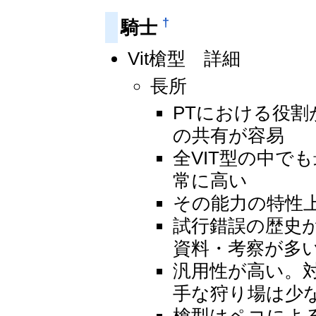
†
騎士
Vit槍型 詳細
長所
PTにおける役
の共有が容易
全VIT型の中で
常に高い
その能力の特性
試行錯誤の歴史が
資料・考察が多
汎用性が高い。
手な狩り場は少
槍型はペコによ