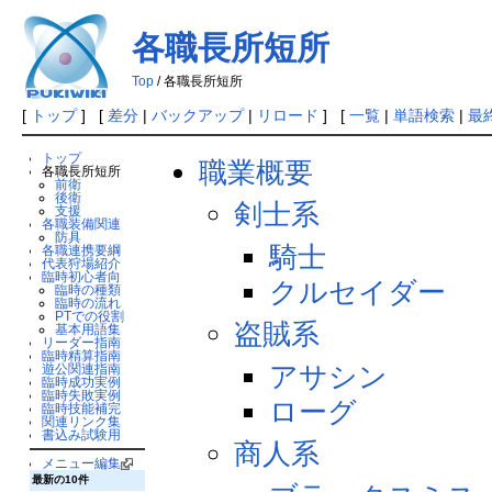
各職長所短所
Top
/ 各職長所短所
[
トップ
] [
差分
|
バックアップ
|
リロード
] [
一覧
|
単語検索
|
最
トップ
職業概要
各職長所短所
前衛
後衛
剣士系
支援
各職装備関連
防具
騎士
各職連携要綱
代表狩場紹介
臨時初心者向
クルセイダー
臨時の種類
臨時の流れ
PTでの役割
盗賊系
基本用語集
リーダー指南
臨時精算指南
アサシン
遊公関連指南
臨時成功実例
臨時失敗実例
ローグ
臨時技能補完
関連リンク集
書込み試験用
商人系
メニュー編集
最新の10件