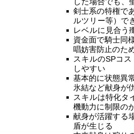
した場合でも、
剣士系の特権で
ルツリー等）で
レベルに見合う
資金面で騎士同様
唱妨害防止のた
スキルのSPコス
しやすい
基本的に状態異
氷結など献身が
スキルは特化タ
機動力に制限の
献身が活躍する
盾が生じる