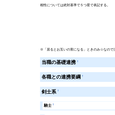
相性については絶対基準で５つ星で表記する。
※「居るとお互いの害になる」ときのみ☆なので
当職の基礎連携
†
各職との連携要綱
†
剣士系
†
†
騎士