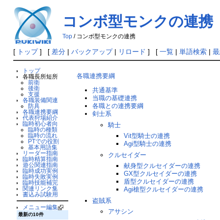
コンボ型モンクの連携
Top
/ コンボ型モンクの連携
[
トップ
] [
差分
|
バックアップ
|
リロード
] [
一覧
|
単語検索
|
最
トップ
各職連携要綱
各職長所短所
前衛
後衛
共通基準
支援
当職の基礎連携
各職装備関連
各職との連携要綱
防具
各職連携要綱
剣士系
代表狩場紹介
臨時初心者向
騎士
臨時の種類
Vit型騎士の連携
臨時の流れ
PTでの役割
Agi型騎士の連携
基本用語集
リーダー指南
クルセイダー
臨時精算指南
遊公関連指南
献身型クルセイダーの連携
臨時成功実例
GX型クルセイダーの連携
臨時失敗実例
盾型クルセイダーの連携
臨時技能補完
関連リンク集
Agi槍型クルセイダーの連携
書込み試験用
盗賊系
メニュー編集
アサシン
最新の10件