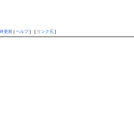
終更新
|
ヘルプ
] [
リンク元
]