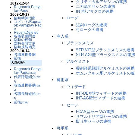
クリティカルアサシンの連携
2012-12-04
二刀流アサシンの連携
Ragnarok Partyp
lay Page
INT型アサクロの連携
2009-10-17
ローグ
臨時精算指南
コメント/Ragnar
短剣ローグの連携
ok Partyplay Pag
e
弓ローグの連携
RecentDeleted
商人系
各職装備関連
臨時の種類
ブラックスミス
臨時失敗実例
臨時技能補完
STR-VIT型ブラックスミスの連携
2009-10-14
STR-AGI型ブラックスミスの連
各職連携要綱
前衛
アルケミスト
人気の5件
薬剤師系戦闘アルケミストの連携
Ragnarok Partyp
lay Page
ホムンクルス系アルケミストの連
(13570)
代表狩場紹介
(293
魔術系
3)
各職連携要綱
(185
ウィザード
3)
INT-DEX型ウィザードの連携
各職長所短所
(175
INT-AGI型ウィザードの連携
2)
前衛
(1739)
セージ
FCAS型セージの連携
サマルトリア型セージの連携
殴り型セージの連携
弓手系
ハンター